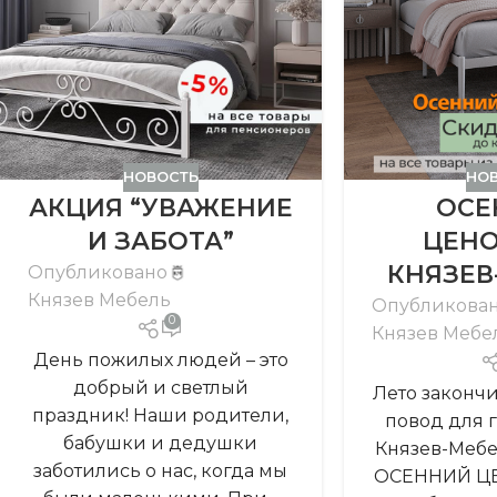
НОВОСТЬ
НО
АКЦИЯ “УВАЖЕНИЕ
ОСЕ
И ЗАБОТА”
ЦЕНО
КНЯЗЕВ
Опубликовано
Князев Мебель
Опубликова
0
Князев Мебе
День пожилых людей – это
добрый и светлый
Лето закончи
праздник! Наши родители,
повод для г
бабушки и дедушки
Князев-Мебе
заботились о нас, когда мы
ОСЕННИЙ ЦЕ