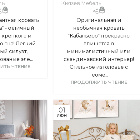
ль
Князев Мебель
0
0
антная кровать
Оригинальная и
а" - отличный
необычная кровать
 крепкого и
"Кабальеро" прекрасно
о сна! Легкий
впишется в
ый силуэт,
минималистичный или
ваные эле...
скандинавский интерьер!
ИТЬ ЧТЕНИЕ
Стильное изголовье с
геоме...
ПРОДОЛЖИТЬ ЧТЕНИЕ
01
ИЮН