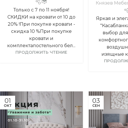
Князев Мебе
Только с 7 по 11 ноября!
СКИДКИ на кровати от 10 до
Яркая и элег
20% !При покупке кровати -
"Касабланк
скидка 10 %При покупке
выбор для
кровати и
комфортног
комплектапостельного бел...
воздушн
ПРОДОЛЖИТЬ ЧТЕНИЕ
изящные ко
ПРОДОЛЖ
01
03
ОКТ
СЕН