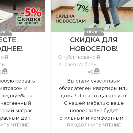
ВОСТЬ
НОВОСТЬ
ЕСТЕ
СКИДКА ДЛЯ
ДНЕЕ!
НОВОСЕЛОВ!
но
Опубликовано
ль
Князев Мебель
0
0
любую кровать
Вы стали счастливым
 матрасом и
обладателем квартиры или
скидку 5% на
дома? Пора создавать уют!
Качественный
С нашей мебелью ваше
еский матрас
новое жилье будет
расным доп...
стильным и комфортным! ...
ИТЬ ЧТЕНИЕ
ПРОДОЛЖИТЬ ЧТЕНИЕ