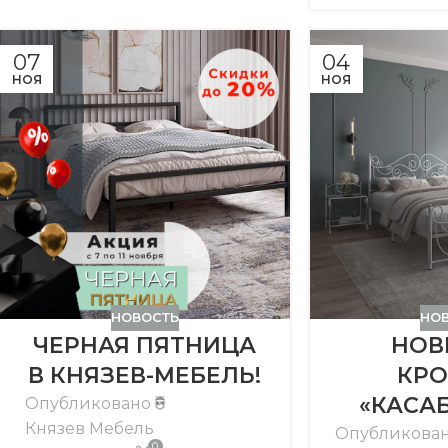
07
04
НОЯ
НОЯ
НОВОСТЬ
НО
ЧЕРНАЯ ПЯТНИЦА
НОВ
В КНЯЗЕВ-МЕБЕЛЬ!
КРО
«КАСА
Опубликовано
Князев Мебель
Опубликова
0