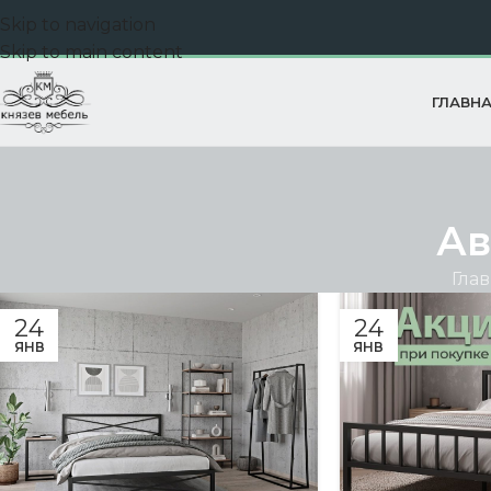
Skip to navigation
Skip to main content
ГЛАВН
А
Гла
24
24
ЯНВ
ЯНВ