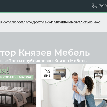
+7(90
АЯ
КАТАЛОГ
ОПЛАТА
ДОСТАВКА
ПАРТНЕРАМ
КОНТАКТЫ
О НАС
втор
Князев Мебель
вная
/
Посты опубликованы Князев Мебель
24
ЯНВ