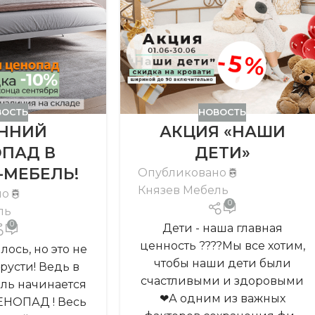
ВОСТЬ
НОВОСТЬ
ННИЙ
АКЦИЯ «НАШИ
ПАД В
ДЕТИ»
-МЕБЕЛЬ!
Опубликовано
Князев Мебель
но
0
ль
0
Дети - наша главная
ценность ?‍?‍?‍?Мы все хотим,
лось, но это не
чтобы наши дети были
русти! Ведь в
счастливыми и здоровыми
ль начинается
❤А одним из важных
НОПАД ! Весь