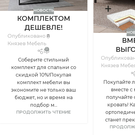
НОВОСТЬ
КОМПЛЕКТОМ
ДЕШЕВЛЕ!
НО
Опубликовано
ВМ
Князев Мебель
ВЫГО
0
Опубликова
Соберите стильный
Князев Мебе
комплект для спальни со
скидкой 10%!Покупая
Покупайте 
комплект мебели вы
вместе с
экономите не только ваш
получайте 
бюджет, но и время на
кровать! 
подбор м...
ортопедич
ПРОДОЛЖИТЬ ЧТЕНИЕ
станет прек
ПРОДОЛЖ