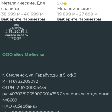
Металлические
,
Для
5.0
спальни
Металлические
38 699
₽
–
40 699
₽
19 899
₽
–
27 699
₽
Выберите Параметры
Выберите Параметры
ООО «БелМебель»
г. Смоленск, ул. Гарабурды д.5, оф.3
ИНН 6732209072
ОГРН 1216700004454
р/с 40702810059000014756 Смоленское отделение
№8609
ПАО «Сбербанк»