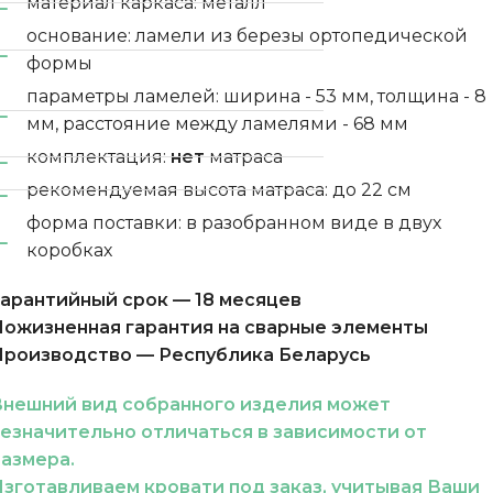
материал каркаса: металл
основание: ламели из березы ортопедической
формы
параметры ламелей: ширина - 53 мм, толщина - 8
мм, расстояние между ламелями - 68 мм
комплектация:
нет
матраса
рекомендуемая высота матраса: до 22 см
форма поставки: в разобранном виде в двух
коробках
арантийный срок — 18 месяцев
ожизненная гарантия на сварные элементы
Производство — Республика Беларусь
Внешний вид собранного изделия может
езначительно отличаться в зависимости от
азмера.
зготавливаем кровати под заказ, учитывая Ваши