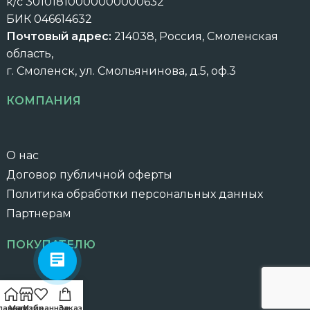
к/с 30101810000000000632
БИК 046614632
Почтовый адрес:
214038, Россия, Смоленская
область,
г. Смоленск, ул. Смольянинова, д.5, оф.3
КОМПАНИЯ
О нас
Договор публичной оферты
Политика обработки персональных данных
Партнерам
ПОКУПАТЕЛЮ
Оплата
лавная
Магазин
Избранное
Заказ