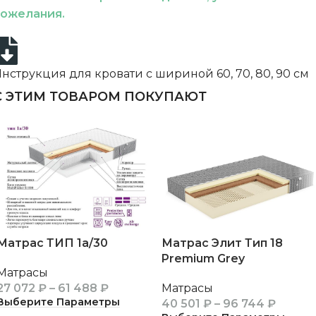
пожелания.
нструкция для кровати с шириной 60, 70, 80, 90 см
С ЭТИМ ТОВАРОМ ПОКУПАЮТ
Матрас ТИП 1а/30
Матрас Элит Тип 18
Premium Grey
Матрасы
27 072
₽
–
61 488
₽
Матрасы
Выберите Параметры
40 501
₽
–
96 744
₽