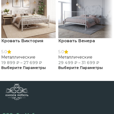
Кровать Виктория
Кровать Венера
5.0
5.0
Металлические
Металлические
19 899
₽
–
27 699
₽
29 499
₽
–
31 699
₽
Выберите Параметры
Выберите Параметры